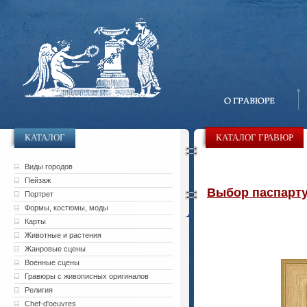
КАТАЛОГ
КАТАЛОГ ГРАВЮР
Виды городов
Пейзаж
Выбор паспарту 
Портрет
Формы, костюмы, моды
Карты
Животные и растения
Жанровые сцены
Военные сцены
Гравюры с живописных оригиналов
Религия
Chef-d'oeuvres