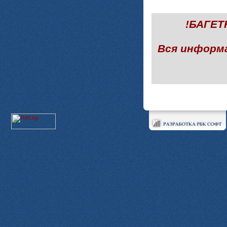
!БАГЕ
Вся информ