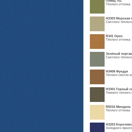
Плющ 701
Тёплого оттенка
H3303 Морская 
Светлого тёплого
R341 Орех
Тёплого оттенка
Зелёный пергам
Светлого тёплого
Н3408 Фундук
Теплого светло к
Н3301 Горный 
Темного теплого 
R5016 Миндаль
Теплого оттенка
Н3203 Королевс
Холодного яркого