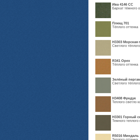
Ива 4146 СС
Бархат тёмного о
Плющ 701
Тёплого оттенка
H3303 Морская 
Светлого тёплого
R341 Орех
Тёплого оттенка
Зелёный пергам
Светлого тёплого
Н3408 Фундук
Теплого светло к
Н3301 Горный 
Темного теплого 
R5016 Миндаль
Теплого оттенка