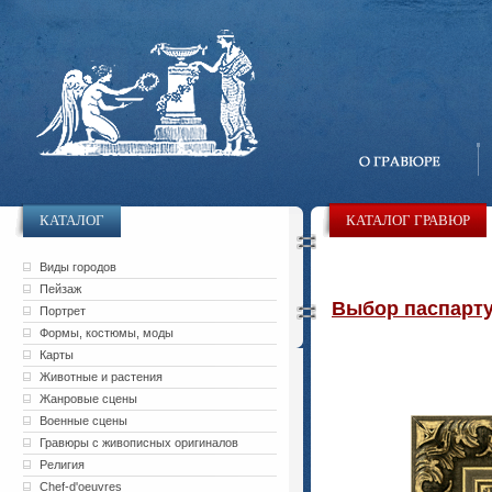
КАТАЛОГ
КАТАЛОГ ГРАВЮР
Виды городов
Пейзаж
Выбор паспарту 
Портрет
Формы, костюмы, моды
Карты
Животные и растения
Жанровые сцены
Военные сцены
Гравюры с живописных оригиналов
Религия
Chef-d'oeuvres