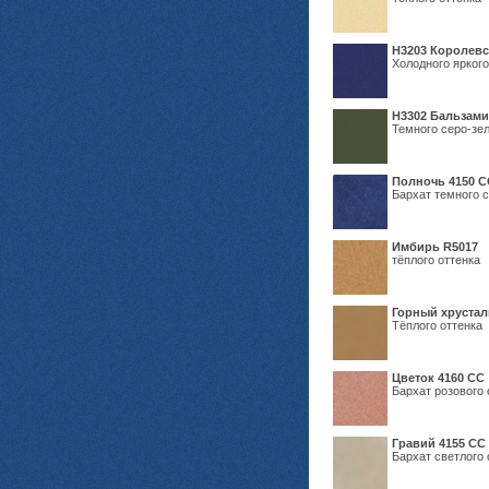
Н3203 Королевс
Холодного яркого
Н3302 Бальзам
Темного серо-зел
Полночь 4150 С
Бархат темного с
Имбирь R5017
тёплого оттенка
Горный хрустал
Тёплого оттенка
Цветок 4160 СС
Бархат розового 
Гравий 4155 СС
Бархат светлого 