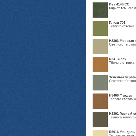
Ива 4146 СС
Бархат тёмного о
Плющ 701
Тёплого оттенка
H3303 Морская 
Светлого тёплого
R341 Орех
Тёплого оттенка
Зелёный пергам
Светлого тёплого
Н3408 Фундук
Теплого светло к
Н3301 Горный 
Темного теплого 
R5016 Миндаль
Теплого оттенка