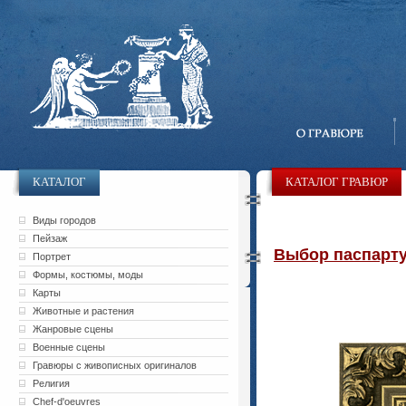
КАТАЛОГ
КАТАЛОГ ГРАВЮР
Виды городов
Пейзаж
Выбор паспарту 
Портрет
Формы, костюмы, моды
Карты
Животные и растения
Жанровые сцены
Военные сцены
Гравюры с живописных оригиналов
Религия
Chef-d'oeuvres