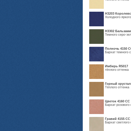
Н3203 Королевс
Холодного яркого
Н3302 Бальзам
Темного серо-зел
Полночь 4150 С
Бархат темного с
Имбирь R5017
тёплого оттенка
Горный хрустал
Тёплого оттенка
Цветок 4160 СС
Бархат розового 
Гравий 4155 СС
Бархат светлого 