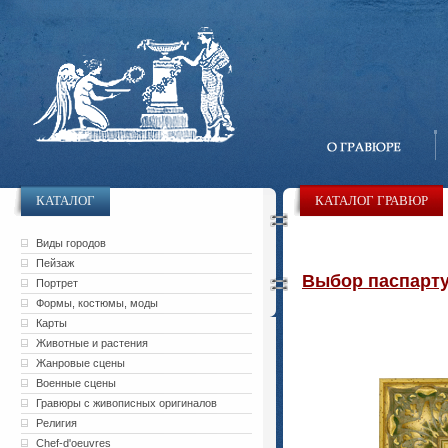
КАТАЛОГ
КАТАЛОГ ГРАВЮР
Виды городов
Пейзаж
Выбор паспарту 
Портрет
Формы, костюмы, моды
Карты
Животные и растения
Жанровые сцены
Военные сцены
Гравюры с живописных оригиналов
Религия
Chef-d'oeuvres