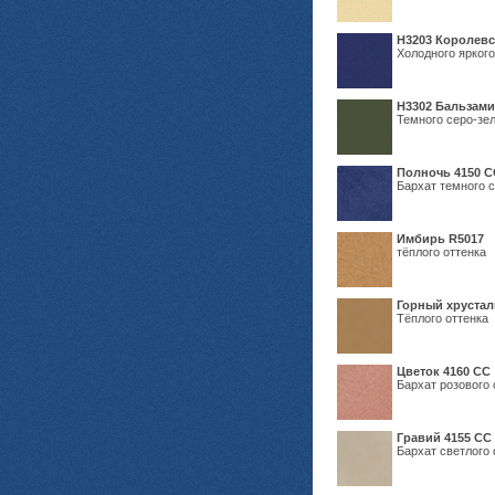
Н3203 Королевс
Холодного яркого
Н3302 Бальзам
Темного серо-зел
Полночь 4150 С
Бархат темного с
Имбирь R5017
тёплого оттенка
Горный хрустал
Тёплого оттенка
Цветок 4160 СС
Бархат розового 
Гравий 4155 СС
Бархат светлого 