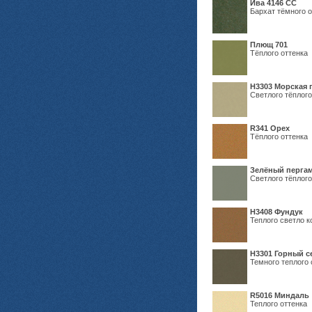
Ива 4146 СС
Бархат тёмного о
Плющ 701
Тёплого оттенка
H3303 Морская 
Светлого тёплого
R341 Орех
Тёплого оттенка
Зелёный пергам
Светлого тёплого
Н3408 Фундук
Теплого светло к
Н3301 Горный 
Темного теплого 
R5016 Миндаль
Теплого оттенка