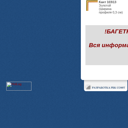
Кант 103\13
Золотой
(Ширина
профиля 0,3 см)
!БАГЕ
Вся информ