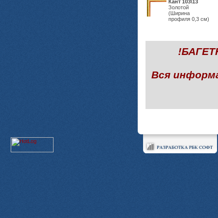
Кант 103\13
Золотой
(Ширина
профиля 0,3 см)
!БАГЕ
Вся информ