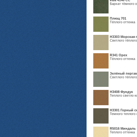
Ива 4146 СС
Бархат тёмного о
Плющ 701
Тёплого оттенка
H3303 Морская 
Светлого тёплого
R341 Орех
Тёплого оттенка
Зелёный пергам
Светлого тёплого
Н3408 Фундук
Теплого светло к
Н3301 Горный 
Темного теплого 
R5016 Миндаль
Теплого оттенка