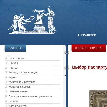
КАТАЛОГ
КАТАЛОГ ГРАВЮР
Виды городов
Пейзаж
Выбор паспарту 
Портрет
Формы, костюмы, моды
Карты
Животные и растения
Жанровые сцены
Военные сцены
Гравюры с живописных оригиналов
Религия
Chef-d'oeuvres