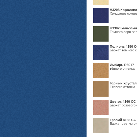
Н3203 Королевс
Холодного яркого
Н3302 Бальзам
Темного серо-зел
Полночь 4150 С
Бархат темного с
Имбирь R5017
тёплого оттенка
Горный хрустал
Тёплого оттенка
Цветок 4160 СС
Бархат розового 
Гравий 4155 СС
Бархат светлого 