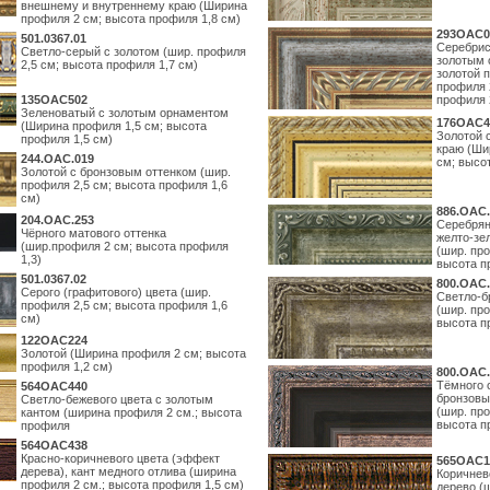
внешнему и внутреннему краю (Ширина
профиля 2 см; высота профиля 1,8 см)
293OAC0
501.0367.01
Серебрис
Светло-серый с золотом (шир. профиля
золотым 
2,5 см; высота профиля 1,7 см)
золотой 
профиля 
135OAC502
профиля 
Зеленоватый с золотым орнаментом
176OAC4
(Ширина профиля 1,5 см; высота
Золотой 
профиля 1,5 см)
краю (Ши
244.ОАС.019
см; высо
Золотой с бронзовым оттенком (шир.
профиля 2,5 см; высота профиля 1,6
см)
886.ОАС.
204.OAC.253
Серебрян
Чёрного матового оттенка
желто-зе
(шир.профиля 2 см; высота профиля
(шир. про
1,3)
высота п
501.0367.02
800.ОАС.
Серого (графитового) цвета (шир.
Светло-б
профиля 2,5 см; высота профиля 1,6
(шир. про
см)
высота п
122OAC224
Золотой (Ширина профиля 2 см; высота
профиля 1,2 см)
800.ОАС.
Тёмного 
564ОАС440
бронзовы
Светло-бежевого цвета с золотым
(шир. про
кантом (ширина профиля 2 см.; высота
высота п
профиля
564ОАС438
Красно-коричневого цвета (эффект
565ОАС1
дерева), кант медного отлива (ширина
Коричнев
профиля 2 см.; высота профиля 1,5 см)
дерево (