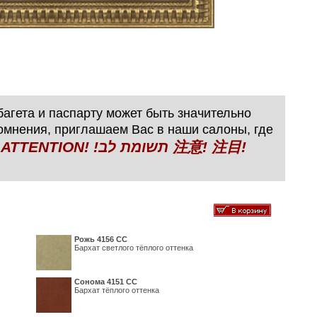
агета и паспарту может быть значительно
сомнения, приглашаем Вас в наши салоны, где
N! !תשומת לב 注意! 注目!
Рожь 4156 СС
Бархат светлого тёплого оттенка
Сонома 4151 СС
Бархат тёплого оттенка