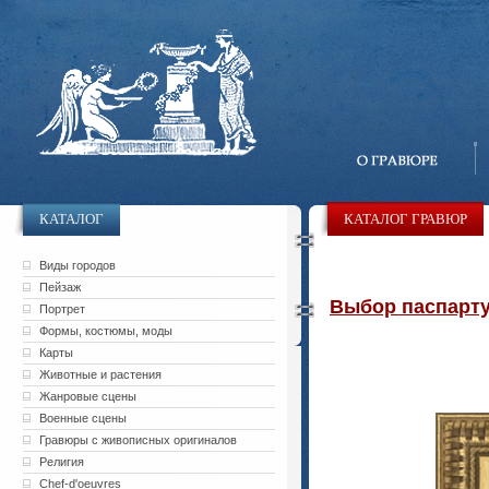
КАТАЛОГ
КАТАЛОГ ГРАВЮР
Виды городов
Пейзаж
Выбор паспарту 
Портрет
Формы, костюмы, моды
Карты
Животные и растения
Жанровые сцены
Военные сцены
Гравюры с живописных оригиналов
Религия
Chef-d'oeuvres