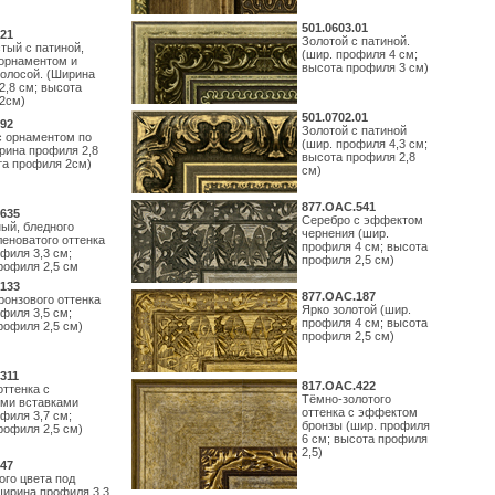
501.0603.01
21
Золотой с патиной.
тый с патиной,
(шир. профиля 4 см;
орнаментом и
высота профиля 3 см)
полосой. (Ширина
2,8 см; высота
2см)
501.0702.01
92
Золотой с патиной
с орнаментом по
(шир. профиля 4,3 см;
рина профиля 2,8
высота профиля 2,8
та профиля 2см)
см)
877.ОАС.541
635
Серебро с эффектом
ый, бледного
чернения (шир.
леноватого оттенка
профиля 4 см; высота
филя 3,3 см;
профиля 2,5 см)
рофиля 2,5 см
133
877.ОАС.187
ронзового оттенка
Ярко золотой (шир.
филя 3,5 см;
профиля 4 см; высота
рофиля 2,5 см)
профиля 2,5 см)
311
817.ОАС.422
оттенка с
Тёмно-золотого
ми вставками
оттенка с эффектом
филя 3,7 см;
бронзы (шир. профиля
рофиля 2,5 см)
6 см; высота профиля
2,5)
47
ого цвета под
ширина профиля 3,3