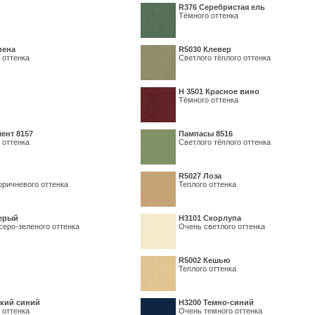
R376 Серебристая ель
Тёмного оттенка
пена
R5030 Клевер
 оттенка
Светлого тёплого оттенка
Н 3501 Красное вино
Тёмного оттенка
ент 8157
Пампасы 8516
 оттенка
Светлого тёплого оттенка
R5027 Лоза
оричневого оттенка
Теплого оттенка
серый
Н3101 Скорлупа
серо-зеленого оттенка
Очень светлого оттенка
R5002 Кешью
Теплого оттенка
кий синий
Н3200 Темно-синий
 оттенка
Очень темного оттенка