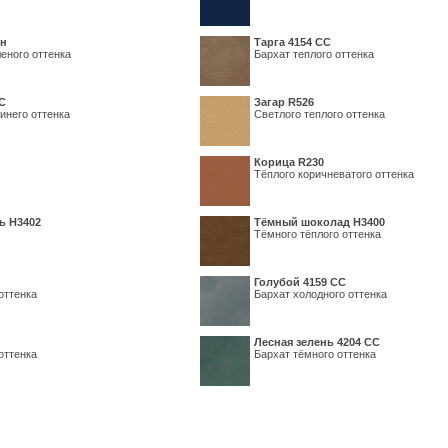
ин
Тарга 4154 СС
еного оттенка
Бархат теплого оттенка
С
Загар R526
инего оттенка
Светлого теплого оттенка
Корица R230
Тёплого коричневатого оттенка
ь H3402
Тёмный шоколад H3400
Тёмного тёплого оттенка
Голубой 4159 СС
оттенка
Бархат холодного оттенка
Лесная зелень 4204 СС
оттенка
Бархат тёмного оттенка