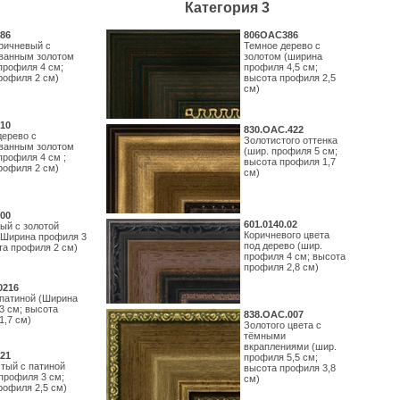
Категория 3
86
806OAC386
ричневый с
Темное дерево с
ванным золотом
золотом (ширина
профиля 4 см;
профиля 4,5 см;
рофиля 2 см)
высота профиля 2,5
см)
10
830.ОАС.422
дерево с
Золотистого оттенка
ванным золотом
(шир. профиля 5 см;
профиля 4 см ;
высота профиля 1,7
рофиля 2 см)
см)
00
601.0140.02
ый с золотой
Коричневого цвета
(Ширина профиля 3
под дерево (шир.
та профиля 2 см)
профиля 4 см; высота
профиля 2,8 см)
0216
 патиной (Ширина
3 см; высота
838.ОАС.007
1,7 см)
Золотого цвета с
тёмными
вкраплениями (шир.
21
профиля 5,5 см;
тый с патиной
высота профиля 3,8
профиля 3 см;
см)
рофиля 2,5 см)