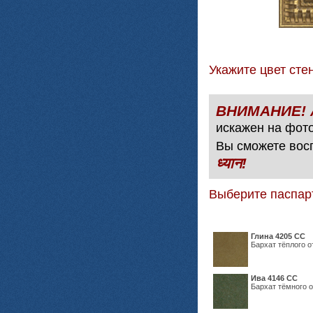
Укажите цвет с
искажен на фото
Вы сможете вос
ध्यान!
Выберите паспар
Глина 4205 СС
Бархат тёплого о
Ива 4146 СС
Бархат тёмного о