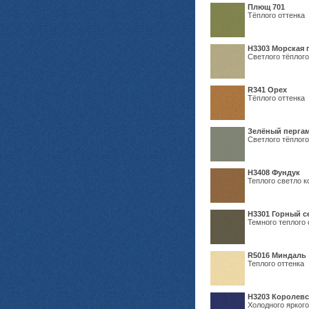
Плющ 701
Тёплого оттенка
H3303 Морская 
Светлого тёплого
R341 Орех
Тёплого оттенка
Зелёный пергам
Светлого тёплого
Н3408 Фундук
Теплого светло к
Н3301 Горный 
Темного теплого 
R5016 Миндаль
Теплого оттенка
Н3203 Королевс
Холодного яркого