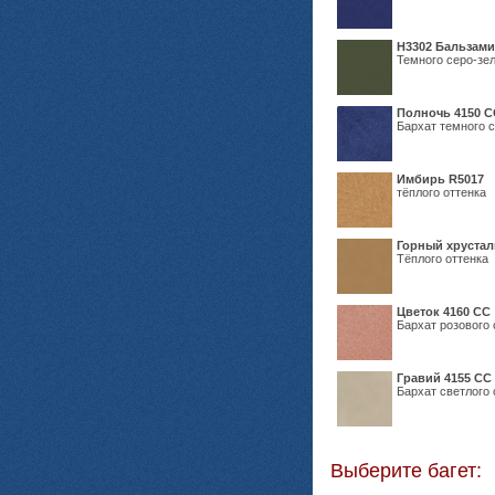
Н3302 Бальзам
Темного серо-зел
Полночь 4150 С
Бархат темного с
Имбирь R5017
тёплого оттенка
Горный хрустал
Тёплого оттенка
Цветок 4160 СС
Бархат розового 
Гравий 4155 СС
Бархат светлого 
Выберите багет: