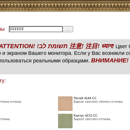
тены
ВНИМАНИЕ! ATTENTION! !תשומת לב 注意! 注目! ध्यान!
Цвет б
 и экраном Вашего монитора. Если у Вас возникли 
ВНИМАНИЕ! ATTENTIO
пользоваться реальными образцами.
ту:
Пегий 4144 СС
ттенка оттенка
Бархат светлого тёплого оттенка
Кактус 4172 СС
ттенка
Бархат светлого оттенка