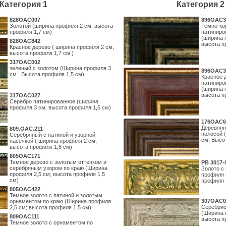
Категория 1
Категория 2
828OAC007
896OAC3
Золотой (ширина профиля 2 см; высота
Темно-ко
профиля 1,7 см)
патиниро
(ширина 
828OAC842
высота п
Красное дерево ( ширина профиля 2 см;
высота профиля 1,7 см )
317OAC002
зеленый с золотом (Ширина профиля 3
896OAC3
см ; Высота профиля 1,5 см)
Красное 
патиниро
(ширина 
высота п
317OAC027
Серебро патинированное (ширина
профиля 3 см; высота профиля 1,5 см)
176OAC6
Деревянн
809.ОАС.211
полосой 
Серебряный с патиной и узорной
см; Высо
насечкой ( ширина профиля 2 см;
высота профиля 1,8 см)
805OAC171
Темное дерево с золотым оттенком и
PB 3017-
серебряным узором по краю (Ширина
Золото с
профиля 2,5 см; высота профиля 1,5
профиля 
см)
профиля 
805OAC422
Темное золото с патиной и золотым
307OAC0
орнаментом по краю (Ширина профиля
Серебрис
2,5 см; высота профиля 1,5 см)
(Ширина 
809OAC111
высота п
Темное золото с орнаментом по