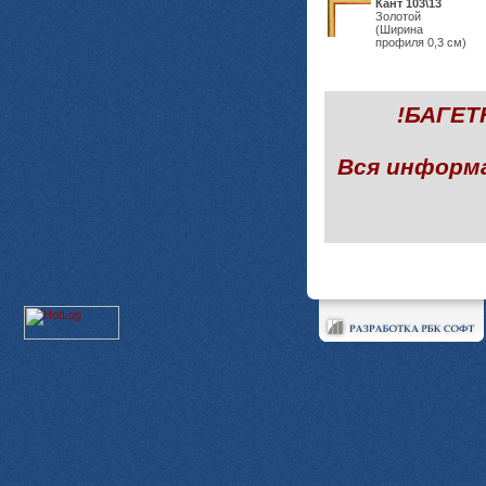
Кант 103\13
Золотой
(Ширина
профиля 0,3 см)
!БАГЕ
Вся информ