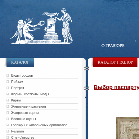
КАТАЛОГ
КАТАЛОГ ГРАВЮР
Виды городов
Пейзаж
Выбор паспарту 
Портрет
Формы, костюмы, моды
Карты
Животные и растения
Жанровые сцены
Военные сцены
Гравюры с живописных оригиналов
Религия
Chef-d'oeuvres