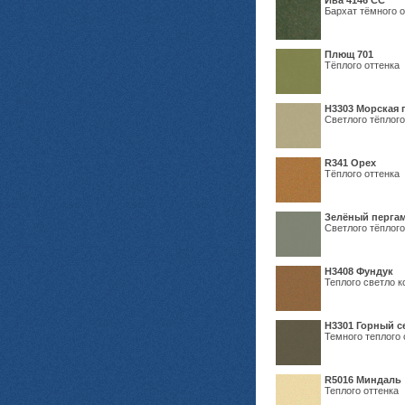
Ива 4146 СС
Бархат тёмного о
Плющ 701
Тёплого оттенка
H3303 Морская 
Светлого тёплого
R341 Орех
Тёплого оттенка
Зелёный пергам
Светлого тёплого
Н3408 Фундук
Теплого светло к
Н3301 Горный 
Темного теплого 
R5016 Миндаль
Теплого оттенка