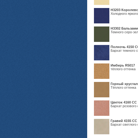
Н3203 Королевс
Холодного яркого
Н3302 Бальзам
Темного серо-зел
Полночь 4150 С
Бархат темного с
Имбирь R5017
тёплого оттенка
Горный хрустал
Тёплого оттенка
Цветок 4160 СС
Бархат розового 
Гравий 4155 СС
Бархат светлого 