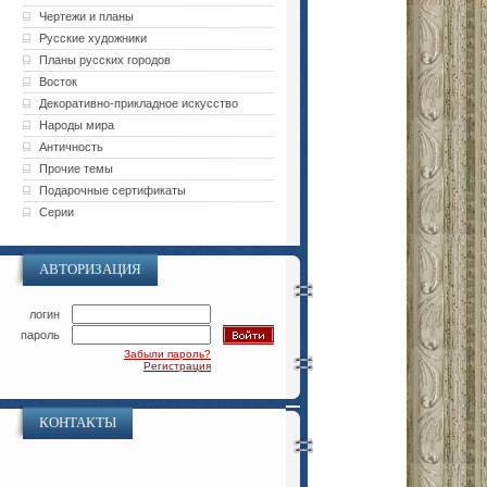
Чертежи и планы
Русские художники
Планы русских городов
Восток
Декоративно-прикладное искусство
Народы мира
Античность
Прочие темы
Подарочные сертификаты
Серии
АВТОРИЗАЦИЯ
логин
пароль
Забыли пароль?
Регистрация
КОНТАКТЫ