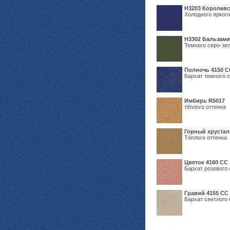
Н3203 Королевс
Холодного яркого
Н3302 Бальзам
Темного серо-зел
Полночь 4150 С
Бархат темного с
Имбирь R5017
тёплого оттенка
Горный хрустал
Тёплого оттенка
Цветок 4160 СС
Бархат розового 
Гравий 4155 СС
Бархат светлого 