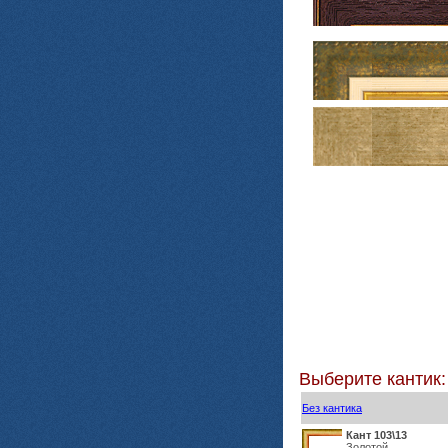
Выберите кантик:
Без кантика
Кант 103\13
Золотой