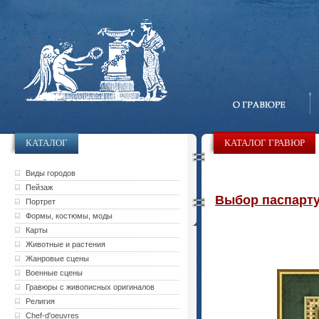
КАТАЛОГ
КАТАЛОГ ГРАВЮР
Виды городов
Пейзаж
Выбор паспарту 
Портрет
Формы, костюмы, моды
Карты
Животные и растения
Жанровые сцены
Военные сцены
Гравюры с живописных оригиналов
Религия
Chef-d'oeuvres