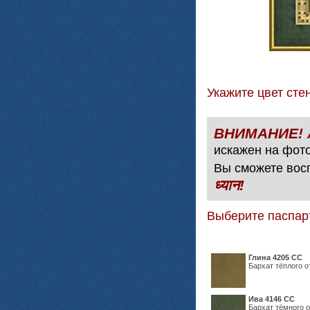
Укажите цвет с
искажен на фото
Вы сможете вос
ध्यान!
Выберите паспар
Глина 4205 СС
Бархат тёплого о
Ива 4146 СС
Бархат тёмного о