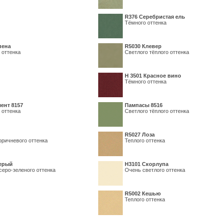
R376 Серебристая ель
Тёмного оттенка
пена
R5030 Клевер
 оттенка
Светлого тёплого оттенка
Н 3501 Красное вино
Тёмного оттенка
ент 8157
Пампасы 8516
 оттенка
Светлого тёплого оттенка
R5027 Лоза
оричневого оттенка
Теплого оттенка
серый
Н3101 Скорлупа
серо-зеленого оттенка
Очень светлого оттенка
R5002 Кешью
Теплого оттенка