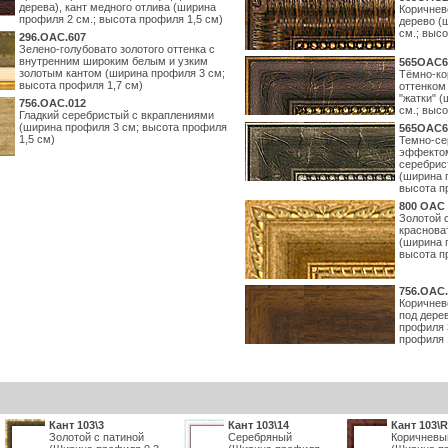
дерева), кант медного отлива (ширина
Коричнев
профиля 2 см.; высота профиля 1,5 см)
дерево (
см.; выс
296.OAC.607
Зелено-голубовато золотого оттенка с
внутренним широким белым и узким
565ОАС6
золотым кантом (ширина профиля 3 см;
Тёмно-ко
высота профиля 1,7 см)
оттенком
"жатки" 
756.OAC.012
см.; высо
Гладкий серебристый с вкраплениями
(ширина профиля 3 см; высота профиля
565ОАС6
1,5 см)
Темно-се
эффектом
серебрис
(ширина 
высота п
800 OAC 
Золотой 
краснова
(ширина 
высота п
756.OAC.
Коричнев
под дере
профиля 
профиля 
Кант 103\3
Кант 103\14
Кант 103\
Золотой с патиной
Серебряный
Коричневы