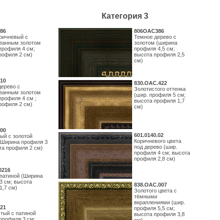
Категория 3
86
806OAC386
ричневый с
Темное дерево с
ванным золотом
золотом (ширина
профиля 4 см;
профиля 4,5 см;
рофиля 2 см)
высота профиля 2,5
см)
10
830.ОАС.422
дерево с
Золотистого оттенка
ванным золотом
(шир. профиля 5 см;
профиля 4 см ;
высота профиля 1,7
рофиля 2 см)
см)
00
601.0140.02
ый с золотой
Коричневого цвета
(Ширина профиля 3
под дерево (шир.
та профиля 2 см)
профиля 4 см; высота
профиля 2,8 см)
0216
 патиной (Ширина
3 см; высота
838.ОАС.007
1,7 см)
Золотого цвета с
тёмными
вкраплениями (шир.
21
профиля 5,5 см;
тый с патиной
высота профиля 3,8
профиля 3 см;