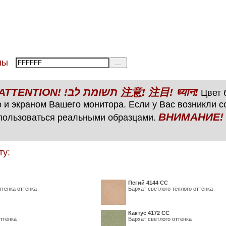
тены
ВНИМАНИЕ! ATTENTION! !תשומת לב 注意! 注目! ध्यान!
Цвет б
 и экраном Вашего монитора. Если у Вас возникли 
ВНИМАНИЕ! ATTENTIO
пользоваться реальными образцами.
ту:
Пегий 4144 СС
ттенка оттенка
Бархат светлого тёплого оттенка
Кактус 4172 СС
ттенка
Бархат светлого оттенка