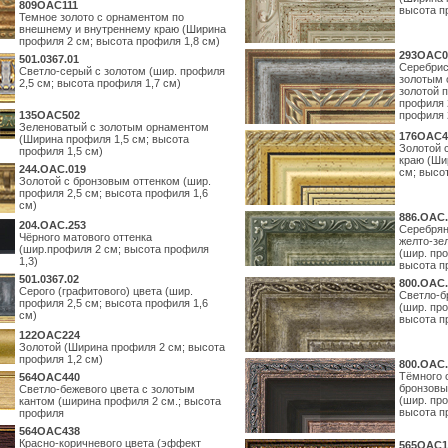
809OAC111
высота п
Темное золото с орнаментом по
внешнему и внутреннему краю (Ширина
профиля 2 см; высота профиля 1,8 см)
293OAC0
501.0367.01
Серебрис
Светло-серый с золотом (шир. профиля
золотым 
2,5 см; высота профиля 1,7 см)
золотой 
профиля 
135OAC502
профиля 
Зеленоватый с золотым орнаментом
176OAC4
(Ширина профиля 1,5 см; высота
Золотой 
профиля 1,5 см)
краю (Ши
244.ОАС.019
см; высо
Золотой с бронзовым оттенком (шир.
профиля 2,5 см; высота профиля 1,6
см)
886.ОАС.
204.OAC.253
Серебрян
Чёрного матового оттенка
желто-зе
(шир.профиля 2 см; высота профиля
(шир. про
1,3)
высота п
501.0367.02
800.ОАС.
Серого (графитового) цвета (шир.
Светло-б
профиля 2,5 см; высота профиля 1,6
(шир. про
см)
высота п
122OAC224
Золотой (Ширина профиля 2 см; высота
профиля 1,2 см)
800.ОАС.
Тёмного 
564ОАС440
бронзовы
Светло-бежевого цвета с золотым
(шир. про
кантом (ширина профиля 2 см.; высота
высота п
профиля
564ОАС438
Красно-коричневого цвета (эффект
565ОАС1