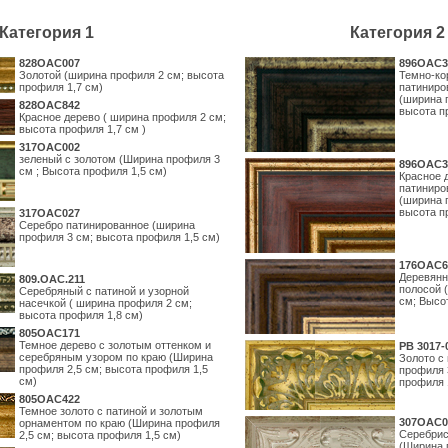
Категория 1
Категория 2
828OAC007
896OAC3
Золотой (ширина профиля 2 см; высота
Темно-ко
профиля 1,7 см)
патиниро
(ширина 
828OAC842
высота п
Красное дерево ( ширина профиля 2 см;
высота профиля 1,7 см )
317OAC002
зеленый с золотом (Ширина профиля 3
896OAC3
см ; Высота профиля 1,5 см)
Красное 
патиниро
(ширина 
высота п
317OAC027
Серебро патинированное (ширина
профиля 3 см; высота профиля 1,5 см)
176OAC6
Деревянн
809.ОАС.211
полосой 
Серебряный с патиной и узорной
см; Высо
насечкой ( ширина профиля 2 см;
высота профиля 1,8 см)
805OAC171
Темное дерево с золотым оттенком и
PB 3017-
серебряным узором по краю (Ширина
Золото с
профиля 2,5 см; высота профиля 1,5
профиля 
см)
профиля 
805OAC422
Темное золото с патиной и золотым
307OAC0
орнаментом по краю (Ширина профиля
Серебрис
2,5 см; высота профиля 1,5 см)
(Ширина 