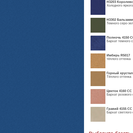
Н3203 Королевс
Холодного яркого
Н3302 Бальзам
Темного серо-зел
Полночь 4150 С
Бархат темного с
Имбирь R5017
тёплого оттенка
Горный хрустал
Тёплого оттенка
Цветок 4160 СС
Бархат розового 
Гравий 4155 СС
Бархат светлого 