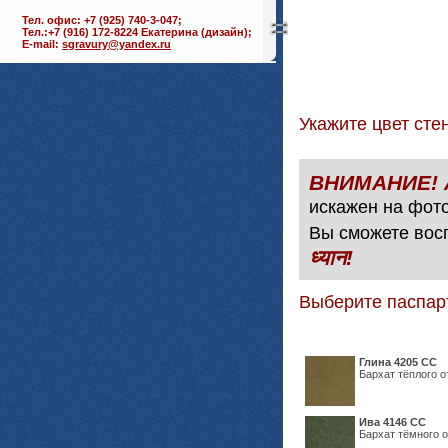
Тел. офис: +7 (925) 740-3-047;
Тел.:+7 (916) 172-8224 Екатерина (дизайн);
E-mail:
sgravury@yandex.ru
Укажите цвет с
искажен на фото
Вы сможете вос
ध्यान!
Выберите паспар
Глина 4205 СС
Бархат тёплого о
Ива 4146 СС
Бархат тёмного о