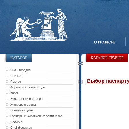
КАТАЛОГ
КАТАЛОГ ГРАВЮР
Виды городов
Пейзаж
Выбор паспарту 
Портрет
Формы, костюмы, моды
Карты
Животные и растения
Жанровые сцены
Военные сцены
Гравюры с живописных оригиналов
Религия
Chef-d'oeuvres