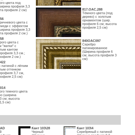
ого цвета под
ширина профиля 3,3
817.ОАС.288
ота профиля 2 см)
Тёмного цвета (под
дерево) с золотым
56
орнаментом (шир.
ричневого цвета с
профиля 6 см; высота
 меди с эффектом
профиля 2,5 см)
(ширина профиля 3,3
та профиля 2 см.)
58
840OAC097
рого цвета с
Серебро
 "жатки" с
патинированное
тым кантом
(Ширина профиля 6
профиля 3,3 см.;
см; высота профиля 3
рофиля 2 см.)
см)
422
с патиной с лёгким
тым оттенком
профиля 3,7 см,
рофиля 2,5 см)
014
ого темного цвета
во (ширина
3 см; высота
1,5 см)
RAD
Кант 103\28
Кант 103\4
й
Черный
Серебряный с патиной