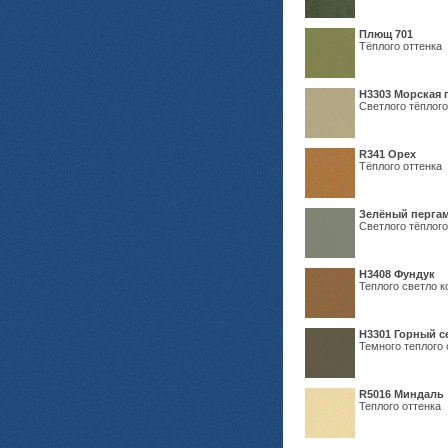
Плющ 701
Тёплого оттенка
H3303 Морская 
Светлого тёплого
R341 Орех
Тёплого оттенка
Зелёный пергам
Светлого тёплого
Н3408 Фундук
Теплого светло к
Н3301 Горный 
Темного теплого 
R5016 Миндаль
Теплого оттенка