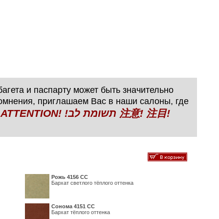
агета и паспарту может быть значительно
сомнения, приглашаем Вас в наши салоны, где
N! !תשומת לב 注意! 注目!
Рожь 4156 СС
Бархат светлого тёплого оттенка
Сонома 4151 СС
Бархат тёплого оттенка