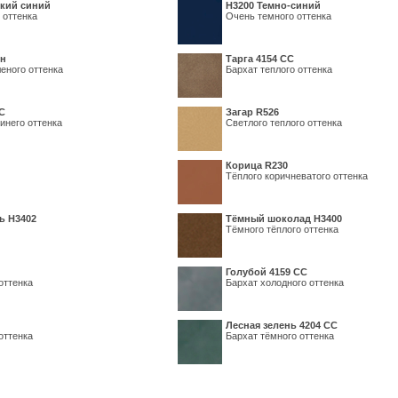
кий синий
Н3200 Темно-синий
 оттенка
Очень темного оттенка
ин
Тарга 4154 СС
еного оттенка
Бархат теплого оттенка
С
Загар R526
инего оттенка
Светлого теплого оттенка
Корица R230
Тёплого коричневатого оттенка
ь H3402
Тёмный шоколад H3400
Тёмного тёплого оттенка
Голубой 4159 СС
оттенка
Бархат холодного оттенка
Лесная зелень 4204 СС
оттенка
Бархат тёмного оттенка