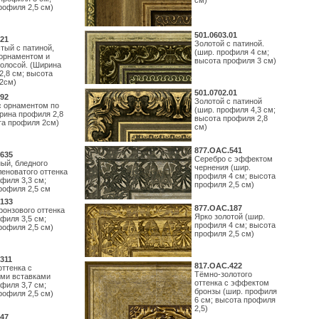
см)
рофиля 2,5 см)
501.0603.01
21
Золотой с патиной.
тый с патиной,
(шир. профиля 4 см;
орнаментом и
высота профиля 3 см)
полосой. (Ширина
2,8 см; высота
2см)
501.0702.01
92
Золотой с патиной
с орнаментом по
(шир. профиля 4,3 см;
рина профиля 2,8
высота профиля 2,8
та профиля 2см)
см)
877.ОАС.541
635
Серебро с эффектом
ый, бледного
чернения (шир.
леноватого оттенка
профиля 4 см; высота
филя 3,3 см;
профиля 2,5 см)
рофиля 2,5 см
133
877.ОАС.187
ронзового оттенка
Ярко золотой (шир.
филя 3,5 см;
профиля 4 см; высота
рофиля 2,5 см)
профиля 2,5 см)
311
817.ОАС.422
оттенка с
Тёмно-золотого
ми вставками
оттенка с эффектом
филя 3,7 см;
бронзы (шир. профиля
рофиля 2,5 см)
6 см; высота профиля
2,5)
47