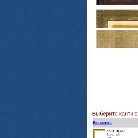
Выберите кантик:
Без кантика
Кант 103\13
Золотой